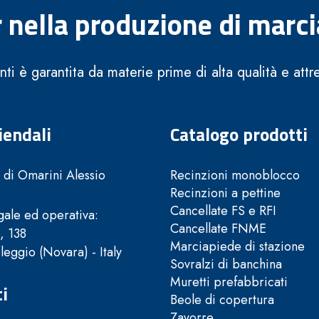
 nella produzione di marci
enti è garantita da materie prime di alta qualità e att
iendali
Catalogo prodotti
di Omarini Alessio
Recinzioni monoblocco
Recinzioni a pettine
Cancellate FS e RFI
ale ed operativa:
Cancellate FNME
, 138
Marciapiede di stazione
eggio (Novara) - Italy
Sovralzi di banchina
Muretti prefabbricati
i
Beole di copertura
Zavorre