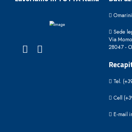
Omarini 
Sede leg
Via Momo
28047 - Ol
Recapit
Tel. (+3
Cell (+
E-mail i