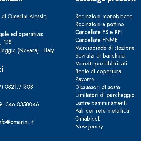
di Omarini Alessio
Recinzioni monoblocco
Recinzioni a pettine
Cancellate FS e RFI
ale ed operativa:
Cancellate FNME
, 138
Marciapiede di stazione
eggio (Novara) - Italy
Sovralzi di banchina
Muretti prefabbricati
i
Beole di copertura
Zavorre
9) 0321.91308
Dissuasori di sosta
Limitatori di parcheggio
Lastre camminamenti
39) 346 0358046
Pali per rete metallica
Omablock
nfo@omarini.it
New jersey