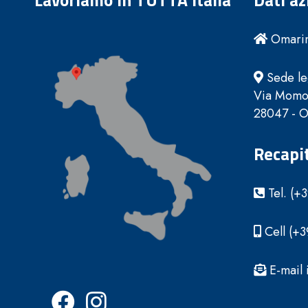
Lavoriamo in TUTTA Italia
Dati az
Omarini
Sede le
Via Momo
28047 - Ol
Recapit
Tel. (+
Cell (+
E-mail 