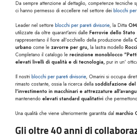
Da sempre attenzione al dettaglio, competenze tecniche spec
ci hanno permesso di eccellere nel settore dei
blocchi per 
Leader nel settore
blocchi per pareti divisorie
, la Ditta
OM
utilizzate da oltre quarant'anni dalle
Ferrovie dello Stato
rappresentano il fiore all'occhiello della produzione della
O
urbano
come le
zavorre per gru,
la lastra modello
Rocc
Completano il catalogo le
recinzione monoblocco "Petti
elevati livelli di qualità e di tecnologia,
pur in un' otti
Il nostri
blocchi per pareti divisorie
, Omarini si occupa dire
rimasto costante, ossia la ricerca della
soddisfazione del 
l'investimento in macchinari e attrezzature all'avan
mantenendo
elevati standard qualitativi
che permettono 
Una qualità che viene ulteriormente garantita dal
marchio C
Gli oltre 40 anni di collabor