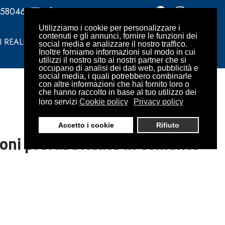
358046
info@omarini.it
Utilizziamo i cookie per personalizzare i
contenuti e gli annunci, fornire le funzioni dei
 REALIZZATI
CONTATTI
RICHIEDI PREVENTIVO
social media e analizzare il nostro traffico.
Inoltre forniamo informazioni sul modo in cui
utilizzi il nostro sito ai nostri partner che si
occupano di analisi dei dati web, pubblicità e
social media, i quali potrebbero combinarle
con altre informazioni che hai fornito loro o
che hanno raccolto in base al tuo utilizzo dei
loro servizi
Cookie policy
Privacy policy
Accetto i cookie
Rifiuto
zioni prefabbricate in cemento