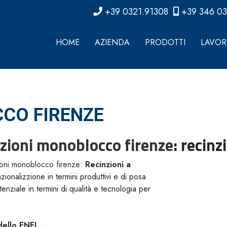
+39 0321.91308
+39 346 0
HOME
AZIENDA
PRODOTTI
LAVORI
CO FIRENZE
nzioni monoblocco firenze
: recin
ioni monoblocco firenze
:
Recinzioni a
zionalizzione in termini produttivi e di posa
enziale in termini di qualità e tecnologia per
dello ENEL.