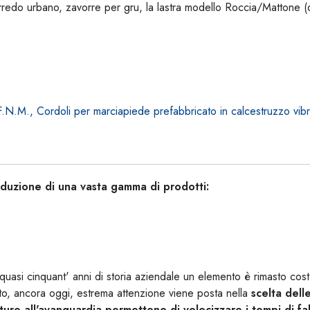
edo urbano, zavorre per gru, la lastra modello Roccia/Mattone (des
F.N.M., Cordoli per marciapiede prefabbricato in calcestruzzo vibr
duzione di una vasta gamma di prodotti:
 quasi cinquant' anni di storia aziendale un elemento è rimasto cost
o, ancora oggi, estrema attenzione viene posta nella
scelta dell
ture all'avanguardia permettono di velocizzare i tempi di fa