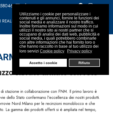
358046
info@omarini.it
Utilizziamo i cookie per personalizzare i
contenuti e gli annunci, fornire le funzioni dei
 REALIZZATI
CONTATTI
RICHIEDI PREVENTIVO
social media e analizzare il nostro traffico.
Inoltre forniamo informazioni sul modo in cui
utilizzi il nostro sito ai nostri partner che si
occupano di analisi dei dati web, pubblicità e
social media, i quali potrebbero combinarle
con altre informazioni che hai fornito loro o
che hanno raccolto in base al tuo utilizzo dei
loro servizi
Cookie policy
Privacy policy
 ARMATO
Accetto i cookie
Rifiuto
uzzo vibrato armato con rete
di stazione in collaborazione con FNM. Il primo lavoro è
ovie dello Stato confermano l'eccellenza dei nostri prodotti.
le Ferrovie Nord Milano per le recinzioni monoblocco e che
to. La gamma dei prodotti offerti si è ampliata nel tempo,