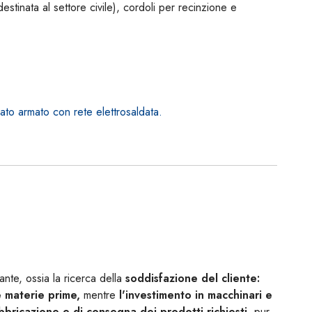
tinata al settore civile), cordoli per recinzione e
ato armato con rete elettrosaldata.
ante, ossia la ricerca della
soddisfazione del cliente:
e materie prime,
mentre
l'investimento in macchinari e
bbricazione e di consegna dei prodotti richiesti,
pur