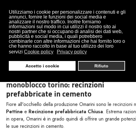
Utilizziamo i cookie per personalizzare i contenuti e gli
annunci, fornire le funzioni dei social media e
analizzare il nostro traffico. Inoltre forniamo
informazioni sul modo in cui utilizzi il nostro sito ai
nostri partner che si occupano di analisi dei dati web,
pubblicità e social media, i quali potrebbero
combinarle con altre informazioni che hai fornito loro o
RECINZIONI
che hanno raccolto in base al tuo utilizzo dei loro
servizi
Cookie policy
Privacy policy
MONOBLOCCO TORINO
Accetto i cookie
Rifiuto
Produzione e Vendita di
recinzioni
monoblocco torino
: recinzioni
prefabbricate in cemento
Fiore all'occhiello della produzione Omarini sono le
recinzioni
Pettine
e
Recinzione prefabbricata Chiusa
. Estrema razion
in opera, Omarini è in grado quindi di offrire un grande potenzia
le sue recinzioni in cemento.