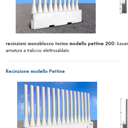
recinzioni monoblocco torino
modello pettine 200:
basame
armatura a traliccio elettrosaldato.
Recinzione modello Pettine