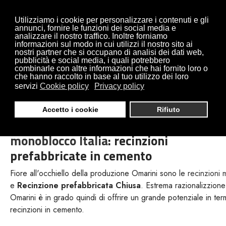
Utilizziamo i cookie per personalizzare i contenuti e gli
annunci, fornire le funzioni dei social media e
analizzare il nostro traffico. Inoltre forniamo
informazioni sul modo in cui utilizzi il nostro sito ai
nostri partner che si occupano di analisi dei dati web,
pubblicità e social media, i quali potrebbero
combinarle con altre informazioni che hai fornito loro o
RECINZIONI
che hanno raccolto in base al tuo utilizzo dei loro
servizi
Cookie policy
Privacy policy
MONOBLOCCO ITALIA
Accetto i cookie
Rifiuto
Produzione e Vendita di
recinzioni
monoblocco Italia
: recinzioni
prefabbricate in cemento
Fiore all'occhiello della produzione Omarini sono le
recinzioni 
e
Recinzione prefabbricata Chiusa
. Estrema razionalizzione 
Omarini è in grado quindi di offrire un grande potenziale in term
recinzioni in cemento.